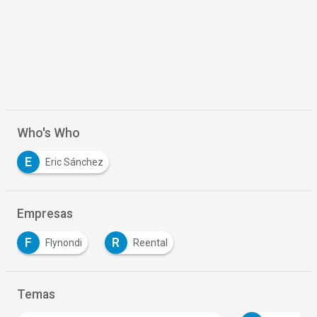
Who's Who
E
Eric Sánchez
Empresas
F
R
Flynondi
Reental
Temas