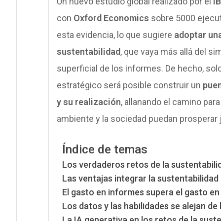
Un nuevo estudio global realizado por el
I
con
Oxford Economics
sobre 5000 ejecuti
esta evidencia, lo que sugiere
adoptar una
sustentabilidad
, que vaya más allá del s
superficial de los informes. De hecho, so
estratégico será posible construir un
puen
y su realización
, allanando el camino par
ambiente y la sociedad puedan prosperar 
Índice de temas
Los verdaderos retos de la sustentabili
Las ventajas integrar la sustentabilidad
El gasto en informes supera el gasto en
Los datos y las habilidades se alejan de 
La IA generativa en los retos de la sust