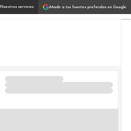
Nuestros servicios
Añadir a tus fuentes preferidas en Google
Retos de la sustentabilidad: cómo crear un puente entre 