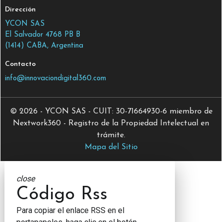
Dirección
YCON SAS
El Salvador 4768 PB B
(1414) CABA, Argentina
Contacto
info@innovaciondigital360.com
© 2026 - YCON SAS - CUIT: 30-71664930-6 miembro de
Nextwork360 - Registro de la Propiedad Intelectual en
trámite.
Mapa del Sitio
close
Código Rss
Para copiar el enlace RSS en el