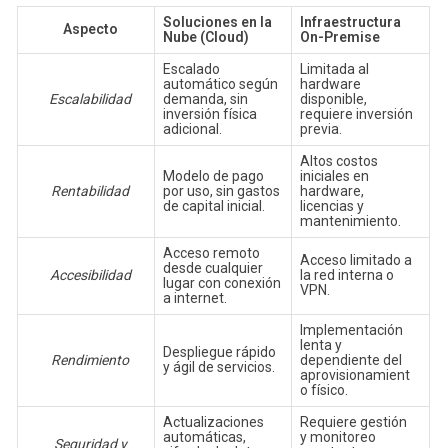
Soluciones en la
Infraestructura
Aspecto
Nube (Cloud)
On-Premise
Escalado
Limitada al
automático según
hardware
Escalabilidad
demanda, sin
disponible,
inversión física
requiere inversión
adicional.
previa.
Altos costos
Modelo de pago
iniciales en
Rentabilidad
por uso, sin gastos
hardware,
de capital inicial.
licencias y
mantenimiento.
Acceso remoto
Acceso limitado a
desde cualquier
Accesibilidad
la red interna o
lugar con conexión
VPN.
a internet.
Implementación
lenta y
Despliegue rápido
Rendimiento
dependiente del
y ágil de servicios.
aprovisionamient
o físico.
Actualizaciones
Requiere gestión
automáticas,
y monitoreo
Seguridad y