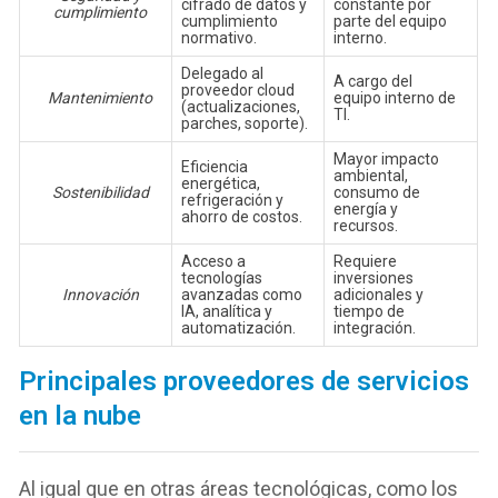
cifrado de datos y
constante por
cumplimiento
cumplimiento
parte del equipo
normativo.
interno.
Delegado al
A cargo del
proveedor cloud
Mantenimiento
equipo interno de
(actualizaciones,
TI.
parches, soporte).
Mayor impacto
Eficiencia
ambiental,
energética,
Sostenibilidad
consumo de
refrigeración y
energía y
ahorro de costos.
recursos.
Acceso a
Requiere
tecnologías
inversiones
Innovación
avanzadas como
adicionales y
IA, analítica y
tiempo de
automatización.
integración.
Principales proveedores de servicios
en la nube
Al igual que en otras áreas tecnológicas, como los