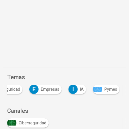
Temas
E
I
erseguridad
Empresas
IA
Pymes
Canales
Ciberseguridad