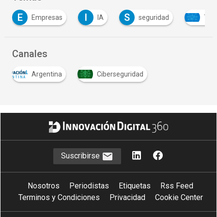
E
I
S
Empresas
IA
seguridad
Tecn
Canales
Argentina
Ciberseguridad
…
Suscribirse
Nosotros
Periodistas
Etiquetas
Rss Feed
Terminos y Condiciones
Privacidad
Cookie Center