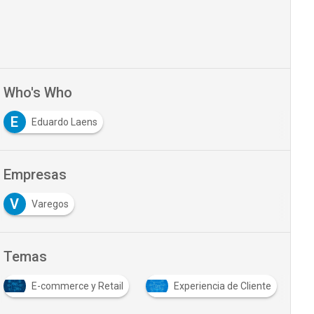
Who's Who
E
Eduardo Laens
Empresas
V
Varegos
Temas
E-commerce y Retail
Experiencia de Cliente