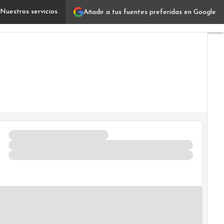
Nuestros servicios
Añadir a tus fuentes preferidas en Google
¿Compradores en piloto automático? La revolución silen