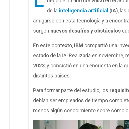
L
uego de un año convulso en el ámbit
de la
inteligencia artificial
(IA)
, la
amigarse con esta tecnología y a encontr
surgen
nuevos desafíos y obstáculos
que
En este contexto,
IBM
compartió una inves
estado de la IA. Realizada en noviembre, 
2023
, y consistió en una encuesta en la q
distintos países.
Para formar parte del estudio, los
requisit
debían ser empleados de tiempo completo, 
menos algún conocimiento sobre cómo ope