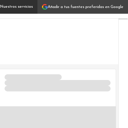
Nuestros servicios
Añadir a tus fuentes preferidas en Google
El 67% de los profesionales de tecnología afirmó que su