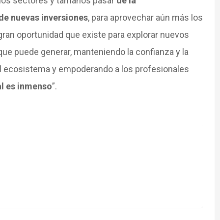
los sectores y tamaños pasar
de la
 de nuevas inversiones
, para aprovechar aún más los
gran oportunidad que existe para explorar nuevos
ue puede generar, manteniendo la confianza y la
el ecosistema y empoderando a los profesionales
al es inmenso
”.