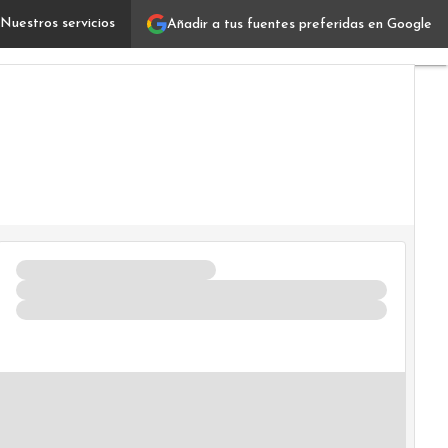
Nuestros servicios
Añadir a tus fuentes preferidas en Google
Green Computing: qué es, ejemplos y objetivos
Verticales
IT
Industrias
Usuarios
Focus
Comunidad