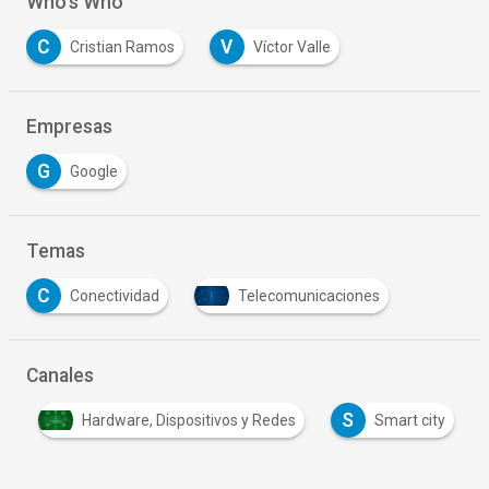
Who's Who
C
V
Cristian Ramos
Víctor Valle
Empresas
G
Google
Temas
C
Conectividad
Telecomunicaciones
Canales
S
a
Hardware, Dispositivos y Redes
Smart city