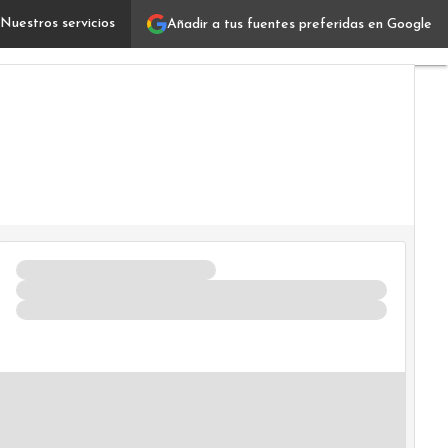
Nuestros servicios
Añadir a tus fuentes preferidas en Google
Cómo las PropTech modifican el negocio inmobiliario
Vertic
IT
Indust
Usuar
Focus
Comu