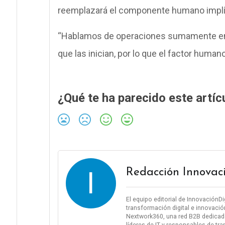
reemplazará el componente humano implíc
“Hablamos de operaciones sumamente em
que las inician, por lo que el factor huma
¿Qué te ha parecido este artíc
I
Redacción Innovac
El equipo editorial de InnovaciónD
transformación digital e innovació
Nextwork360, una red B2B dedicada
líderes de IT y responsables de tra