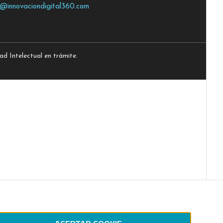
o@innovaciondigital360.com
 Intelectual en trámite.