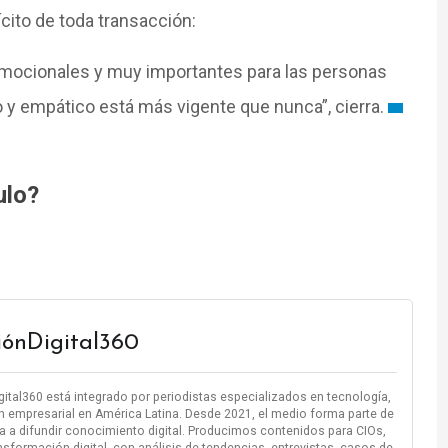
ito de toda transacción:
ocionales y muy importantes para las personas
no y empático está más vigente que nunca”, cierra.
ulo?
iónDigital360
igital360 está integrado por periodistas especializados en tecnología,
n empresarial en América Latina. Desde 2021, el medio forma parte de
 a difundir conocimiento digital. Producimos contenidos para CIOs,
nsformación digital, con análisis de tendencias, entrevistas, casos de