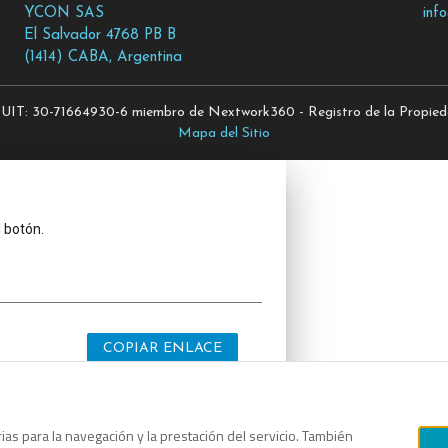
YCON SAS
inf
El Salvador 4768 PB B
(1414) CABA, Argentina
T: 30-71664930-6 miembro de Nextwork360 - Registro de la Propiedad
Mapa del Sitio
l botón.
COPIAR ENLACE
as para la navegación y la prestación del servicio. También