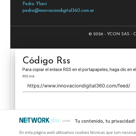
Pedro Ylarri
pedro@innovaciondigital360.com.ar
© 2026 - YCON SAS - CUI
Código Rss
Para copiar el enlace RSS en el portapapeles, haga clic en e
RSS link
Tu contenido, tu privacidad!
Código Rss
En esta página web utilizamos cookies técnicas que son necesari