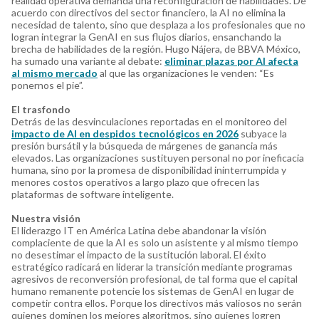
realidad operativa demanda una reconfiguración de habilidades. De
acuerdo con directivos del sector financiero, la AI no elimina la
necesidad de talento, sino que desplaza a los profesionales que no
logran integrar la GenAI en sus flujos diarios, ensanchando la
brecha de habilidades de la región. Hugo Nájera, de BBVA México,
ha sumado una variante al debate:
eliminar plazas por AI afecta
al mismo mercado
al que las organizaciones le venden: “Es
ponernos el pie”.
El trasfondo
Detrás de las desvinculaciones reportadas en el monitoreo del
impacto de AI en despidos tecnológicos en 2026
subyace la
presión bursátil y la búsqueda de márgenes de ganancia más
elevados. Las organizaciones sustituyen personal no por ineficacia
humana, sino por la promesa de disponibilidad ininterrumpida y
menores costos operativos a largo plazo que ofrecen las
plataformas de software inteligente.
Nuestra visión
El liderazgo IT en América Latina debe abandonar la visión
complaciente de que la AI es solo un asistente y al mismo tiempo
no desestimar el impacto de la sustitución laboral. El éxito
estratégico radicará en liderar la transición mediante programas
agresivos de reconversión profesional, de tal forma que el capital
humano remanente potencie los sistemas de GenAI en lugar de
competir contra ellos. Porque los directivos más valiosos no serán
quienes dominen los mejores algoritmos, sino quienes logren