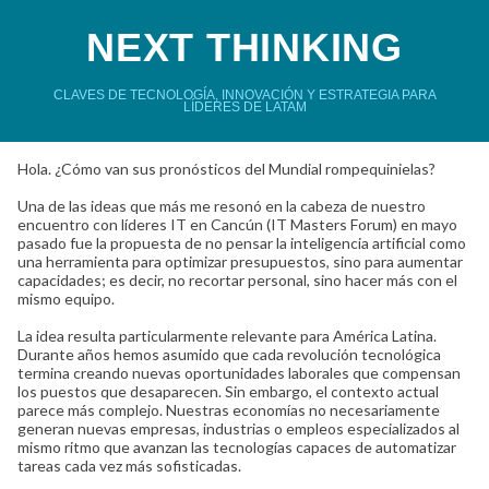
NEXT THINKING
CLAVES DE TECNOLOGÍA, INNOVACIÓN Y ESTRATEGIA PARA
LÍDERES DE LATAM
Hola. ¿Cómo van sus pronósticos del Mundial rompequinielas?
Una de las ideas que más me resonó en la cabeza de nuestro
encuentro con líderes IT en Cancún (IT Masters Forum) en mayo
pasado fue la propuesta de no pensar la inteligencia artificial como
una herramienta para optimizar presupuestos, sino para aumentar
capacidades; es decir, no recortar personal, sino hacer más con el
mismo equipo.
La idea resulta particularmente relevante para América Latina.
Durante años hemos asumido que cada revolución tecnológica
termina creando nuevas oportunidades laborales que compensan
los puestos que desaparecen. Sin embargo, el contexto actual
parece más complejo. Nuestras economías no necesariamente
generan nuevas empresas, industrias o empleos especializados al
mismo ritmo que avanzan las tecnologías capaces de automatizar
tareas cada vez más sofisticadas.