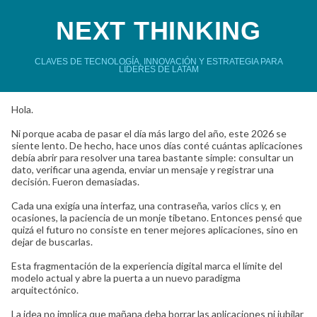
NEXT THINKING
CLAVES DE TECNOLOGÍA, INNOVACIÓN Y ESTRATEGIA PARA
LÍDERES DE LATAM
Hola.
Ni porque acaba de pasar el día más largo del año, este 2026 se
siente lento. De hecho, hace unos días conté cuántas aplicaciones
debía abrir para resolver una tarea bastante simple: consultar un
dato, verificar una agenda, enviar un mensaje y registrar una
decisión. Fueron demasiadas.
Cada una exigía una interfaz, una contraseña, varios clics y, en
ocasiones, la paciencia de un monje tibetano. Entonces pensé que
quizá el futuro no consiste en tener mejores aplicaciones, sino en
dejar de buscarlas.
Esta fragmentación de la experiencia digital marca el límite del
modelo actual y abre la puerta a un nuevo paradigma
arquitectónico.
La idea no implica que mañana deba borrar las aplicaciones ni jubilar