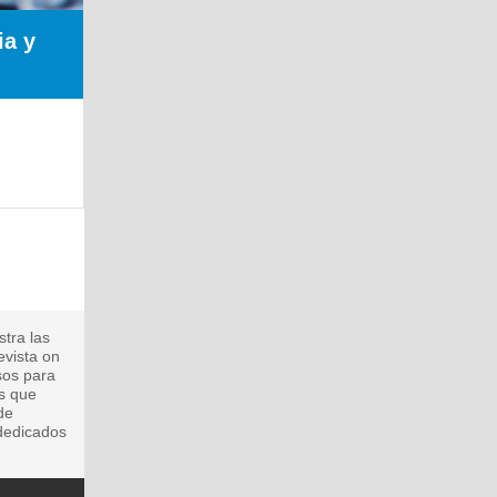
ia y
stra las
evista on
asos para
es que
de
 dedicados