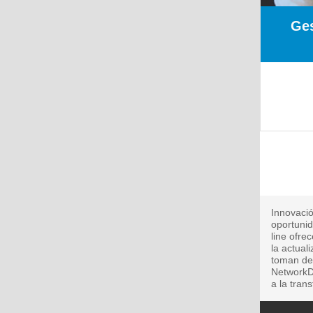
Ges
Innovació
oportunid
line ofre
la actual
toman dec
NetworkDi
a la tran