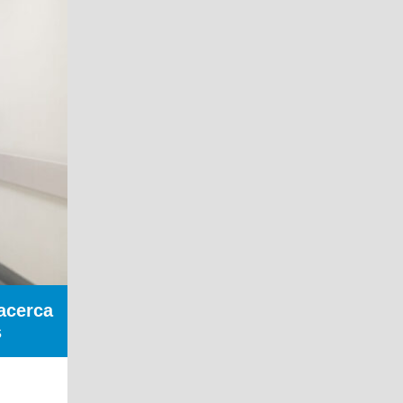
acerca
s