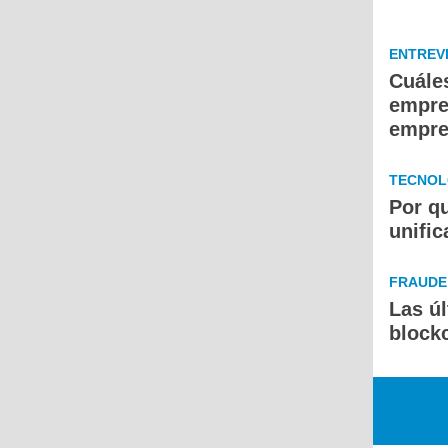
ENTREV
Cuále
empres
empre
TECNOL
Por q
unific
FRAUDE 
Las ú
block