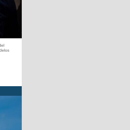
del
odelos