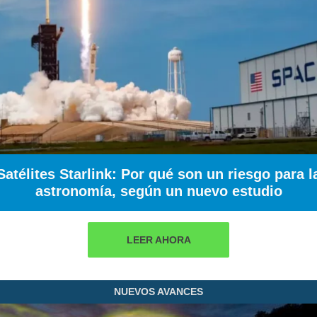
Satélites Starlink: Por qué son un riesgo para l
astronomía, según un nuevo estudio
LEER AHORA
NUEVOS AVANCES