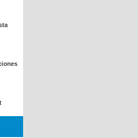
sta
ciones
t