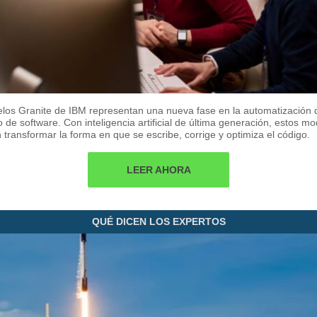
los Granite de IBM representan una nueva fase en la automatización 
o de software. Con inteligencia artificial de última generación, estos m
transformar la forma en que se escribe, corrige y optimiza el código.
LEER AHORA
QUÉ DICEN LOS EXPERTOS