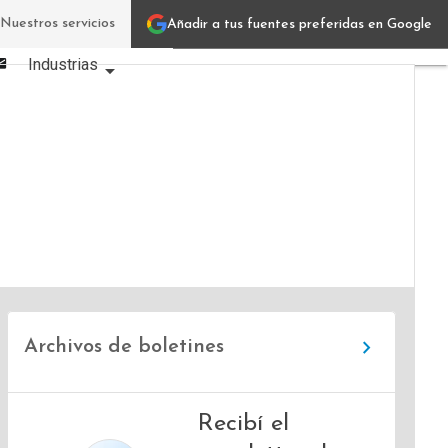
Linkedin
Nuestros servicios
Añadir a tus fuentes preferidas en Google
Verticales IT
Facebook
Email
Industrias
Usuarios
Focus
Comunidad
Archivos de boletines
Recibí el