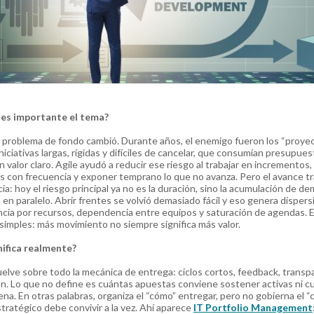
 es importante el tema?
 problema de fondo cambió. Durante años, el enemigo fueron los “proye
niciativas largas, rígidas y difíciles de cancelar, que consumían presupues
n valor claro. Agile
ayudó a reducir ese riesgo al trabajar en incrementos, 
 con frecuencia y exponer temprano lo que no avanza. Pero el avance t
ia: hoy el riesgo principal ya no es la duración, sino la acumulación de d
s en paralelo. Abrir frentes se volvió demasiado fácil y eso genera dispers
ia por recursos, dependencia entre equipos y saturación de agendas. 
simples: más movimiento no siempre significa más valor.
nifica realmente?
uelve sobre todo la mecánica de entrega: ciclos cortos, feedback, transp
n. Lo que no define es cuántas apuestas conviene sostener activas ni c
pena. En otras palabras, organiza el “cómo” entregar, pero no gobierna el “
stratégico debe convivir a la vez. Ahí aparece
IT Portfolio Management