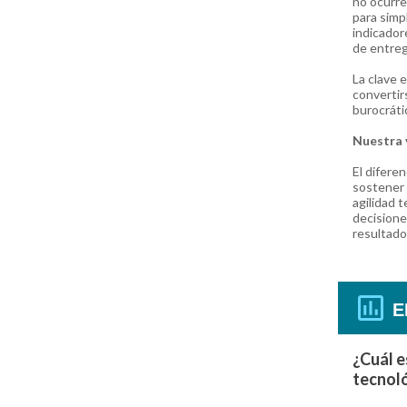
no ocurre
para simpl
indicadore
de entreg
La clave e
convertirs
burocráti
Nuestra 
El difere
sostener 
agilidad t
decisione
resultado
E
¿Cuál e
tecnoló