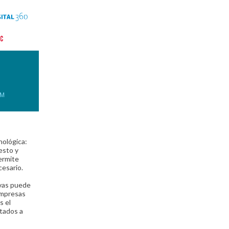
AM
nológica:
esto y
ermite
cesario.
ivas puede
empresas
s el
ltados a