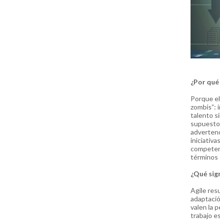
¿Por qué
Porque el
zombis”: i
talento si
supuestos
advertenc
iniciativa
competenc
términos 
¿Qué sig
Agile res
adaptació
valen la 
trabajo e