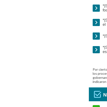
*|
fo
*|
el
*|
*|
es
Por ciert
los proce
gobernanz
indicaron
N