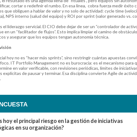
, el resultado es una agenda llena de "rituales", pero equipos sin autonom
ificar, cortar o redefinir el rumbo. En esa línea, cobra fuerza medir éxito 
s que obliguen a hablar de valor y no solo de actividad: cycle time (veloc
a), NPS interno (salud del equipo) y ROI por sprint (valor generado vs. co
s el liderazgo servicial. El CIO debe dejar de ser un “controlador de activ
e en un “facilitador de flujos”. Esto implica limpiar el camino de obstácul
cos y asegurar que los equipos tengan autonomía técnica.
visión
ncial hoy no es “hacer más sprints”, sino restringir cuántas apuestas conv
foco. IT Portfolio Management no es burocracia: es el mecanismo para q
ermine en valor verificable, con revisiones periódicas, límites de iniciativa
s explícitas de pausar y terminar. Esa disciplina convierte Agile de activi
.
NCUESTA
s hoy el principal riesgo en la gestión de iniciativas
gicas en su organización?