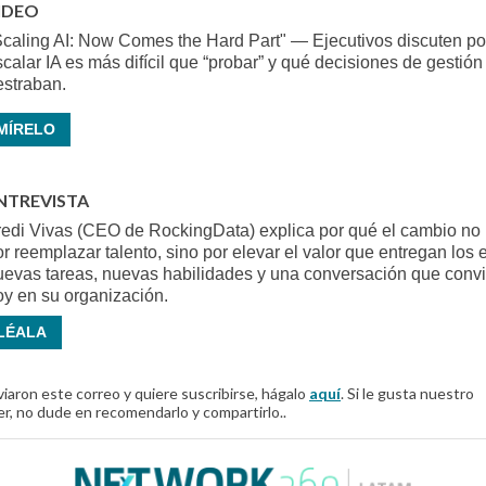
IDEO
Scaling AI: Now Comes the Hard Part" — Ejecutivos discuten po
calar IA es más difícil que “probar” y qué decisiones de gestión
estraban.
MÍRELO
NTREVISTA
redi Vivas (CEO de RockingData) explica por qué el cambio no
r reemplazar talento, sino por elevar el valor que entregan los 
uevas tareas, nuevas habilidades y una conversación que conv
oy en su organización.
LÉALA
nviaron este correo y quiere suscribirse, hágalo
aquí
. Si le gusta nuestro
r, no dude en recomendarlo y compartirlo..