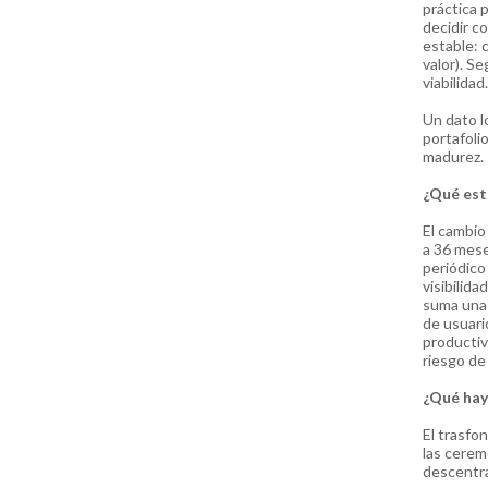
práctica p
decidir c
estable: 
valor). S
viabilidad.
Un dato l
portafoli
madurez.
¿Qué est
El cambio
a 36 mese
periódico
visibilid
suma una 
de usuari
productiv
riesgo de 
¿Qué hay
El trasfon
las ceremo
descentra