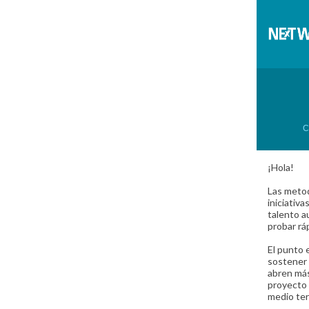
C
¡Hola!
Las metod
iniciativ
talento a
probar rá
El punto 
sostener 
abren más
proyecto 
medio ter