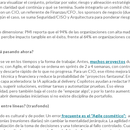
ara visualizar el conjunto, priorizar por valor, riesgo y alineación estratégi
on claridad qué continúa y qué se termina. Suele integrarlo un comité chic
con un CIO, un referente de Finanzas/CFO , los sponsors de negocio (du
egún el caso, se suma Seguridad/CISO y Arquitectura para ponderar riesg
o dimensiona: PMI reporta que el 94% de las organizaciones con alta ma
o percibe impacto tangible en el éxito, frente al 64% en organizaciones c
á pasando ahora?
 se ve en los tiempos y la forma de trabajar. Antes,
muchos proyectos
du
s; con Agile, el trabajo se ordena en sprints de 2 a 4 semanas, con contr
 y descarte rápido de lo que no progresa. Para un CIO, ese ritmo mejora l
ad técnica y financiera y reduce la probabilidad de “proyectos fantasma”. E
capa aceleradora: la IA aplicada al delivery. Copilotos ayudan a redactar 
o, sugerir soluciones, estimar tareas y automatizar pruebas. Eso eleva
idad, pero también baja el costo de “empezar algo”, y por lo tanto aument
abrir demasiadas iniciativas si no existe disciplina de portafolio.
 entre líneas? (trasfondo)
do es cultural y de poder. Un error
frecuente es el “Agile cosmético”:
a
nias (reuniones diarias) sin cambiar la mentalidad jerárquica. La agilidad
lización de la toma de decisiones y una tolerancia al fallo controlado. C