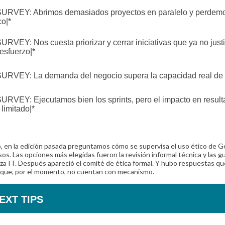
SURVEY: Abrimos demasiados proyectos en paralelo y perdem
co|*
SURVEY: Nos cuesta priorizar y cerrar iniciativas que ya no justi
 esfuerzo|*
SURVEY: La demanda del negocio supera la capacidad real de 
SURVEY: Ejecutamos bien los sprints, pero el impacto en resul
 limitado|*
o, en la edición pasada preguntamos cómo se supervisa el uso ético de 
sos. Las opciones más elegidas fueron la revisión informal técnica y las g
a IT. Después apareció el comité de ética formal. Y hubo respuestas qu
 que, por el momento, no cuentan con mecanismo.
EXT TIPS