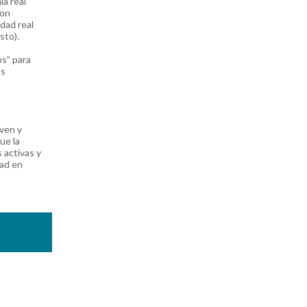
ía real
con
idad real
sto).
os” para
os
iven y
ue la
s activas y
dad en