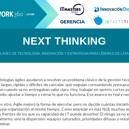
NEXT THINKING
LAVES DE TECNOLOGÍA, INNOVACIÓN Y ESTRATEGIA PARA LÍDERES DE LAT
ologías ágiles ayudaron a resolver un problema clásico de la gestión tec
as largas, rígidas y difíciles de cancelar, que seguían consumiendo presupu
un cuando ya no entregaban valor claro. Hoy, trabajar en sprints cortos p
pido, ajustar a tiempo y cerrar lo que no funciona. Ese avance es real y ne
es otro. Agile mejoró la forma de ejecutar, pero no decide cuántas iniciat
una organización al mismo tiempo. Como empezar es más fácil, muchas 
 frentes de los que su capacidad de IT puede absorber. El riesgo ya no e
eterno, sino la dispersión: equipos saturados, prioridades difusas y resu
minar.