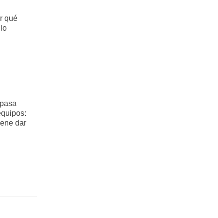
r qué
 lo
 pasa
equipos:
iene dar