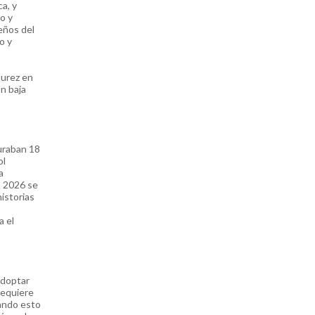
ca, y
o y
eños del
o y
durez en
on baja
raban 18
ol
a
n 2026 se
historias
a el
doptar
 requiere
uando esto