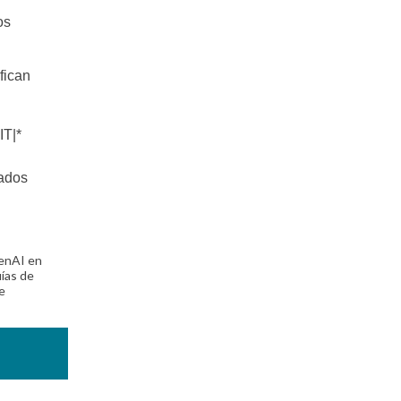
os
fican
IT|*
tados
GenAI en
uías de
e