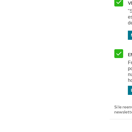
V
"
es
d
E
F
po
n
h
Si le ree
newslette