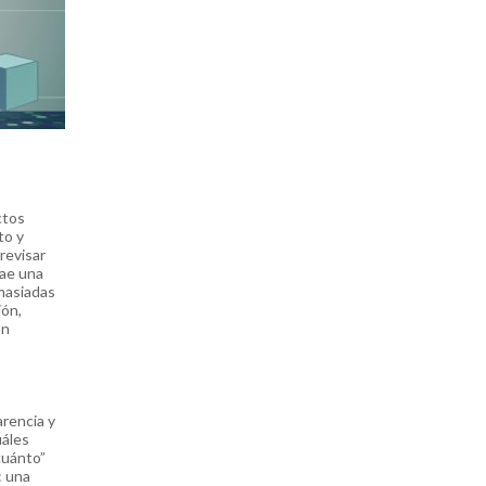
ctos
to y
revisar
rae una
emasiadas
ión,
En
arencia y
uáles
cuánto”
: una