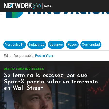
Verticales IT
Industrias
Usuarios
Focus
Comunidad
Editor Responsable:
Pedro Ylarri
ALERTA PARA INVERSORES
Se termina la escasez: por qué
SpaceX podría sufrir un terremoto
en Wall Street