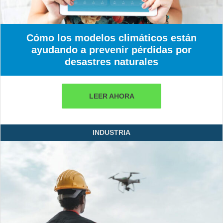
Cómo los modelos climáticos están
ayudando a prevenir pérdidas por
desastres naturales
LEER AHORA
INDUSTRIA