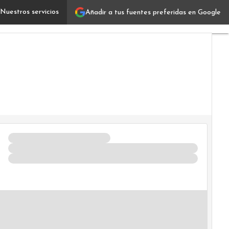
Nuestros servicios
Añadir a tus fuentes preferidas en Google
Cómo transformar los datos en información
Verticales
IT
Industrias
Usuarios
Focus
Comunidad