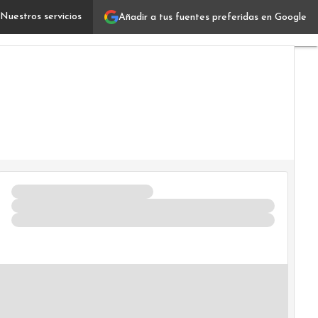
Nuestros servicios
Añadir a tus fuentes preferidas en Google
Metodología Agile: Qué es, cuál es su objetivo y benefic