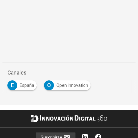
Canales
E
O
España
Open innovation
Suscribirse