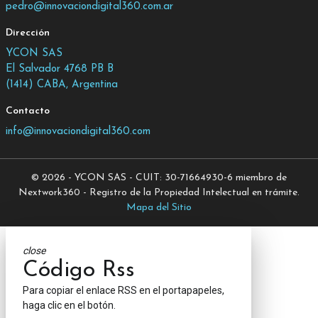
pedro@innovaciondigital360.com.ar
Dirección
YCON SAS
El Salvador 4768 PB B
(1414) CABA, Argentina
Contacto
info@innovaciondigital360.com
© 2026 - YCON SAS - CUIT: 30-71664930-6 miembro de
Nextwork360 - Registro de la Propiedad Intelectual en trámite.
Mapa del Sitio
close
Código Rss
Para copiar el enlace RSS en el portapapeles,
haga clic en el botón.