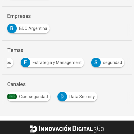
Empresas
B
BDO Argentina
Temas
E
S
datos
Estrategia y Management
seguridad
Canales
D
Ciberseguridad
Data Security