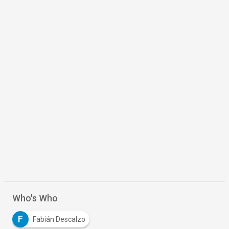
Who's Who
F
Fabián Descalzo