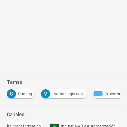
Temas
M
g
metodologia agile
Transformación digital
Canales
D
Digital transformation
Industria 4.0 y Automatizac