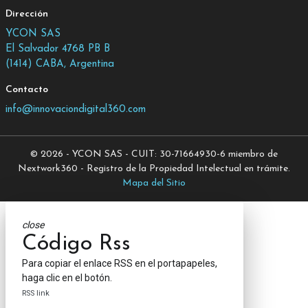
Dirección
YCON SAS
El Salvador 4768 PB B
(1414) CABA, Argentina
Contacto
info@innovaciondigital360.com
© 2026 - YCON SAS - CUIT: 30-71664930-6 miembro de
Nextwork360 - Registro de la Propiedad Intelectual en trámite.
Mapa del Sitio
close
Código Rss
Para copiar el enlace RSS en el portapapeles,
haga clic en el botón.
RSS link