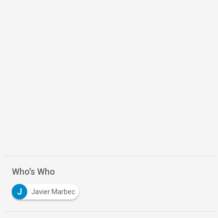
Who's Who
J
Javier Marbec