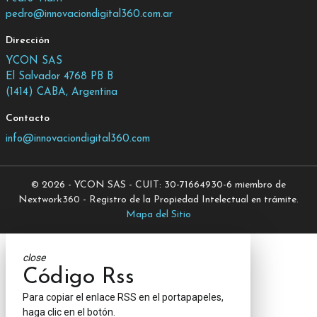
pedro@innovaciondigital360.com.ar
Dirección
YCON SAS
El Salvador 4768 PB B
(1414) CABA, Argentina
Contacto
info@innovaciondigital360.com
© 2026 - YCON SAS - CUIT: 30-71664930-6 miembro de
Nextwork360 - Registro de la Propiedad Intelectual en trámite.
Mapa del Sitio
close
Código Rss
Para copiar el enlace RSS en el portapapeles,
haga clic en el botón.