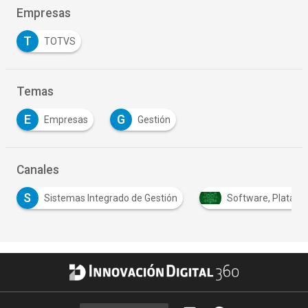
Empresas
T
TOTVS
Temas
E
G
Empresas
Gestión
Canales
mas Integrado de Gestión
Software, Plataformas & DevOps