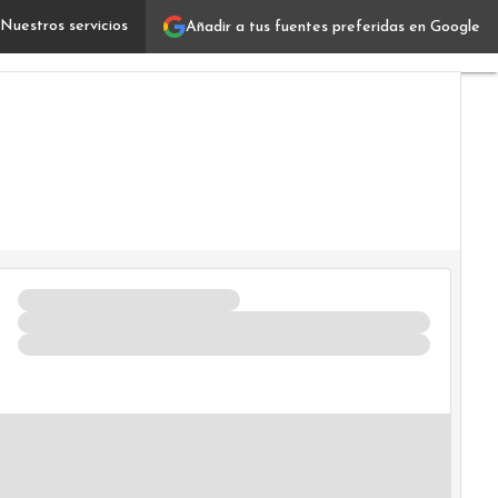
Nuestros servicios
Añadir a tus fuentes preferidas en Google
Mapa de calor: definición y aplicaciones en diversos ca