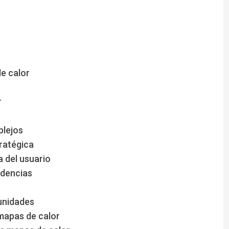
e calor
r
plejos
ratégica
a del usuario
ndencias
unidades
mapas de calor