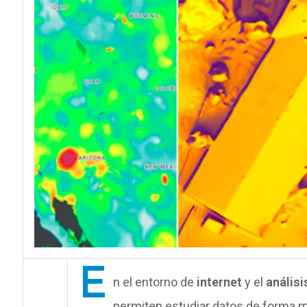
E
n el entorno de
internet
y el
análisi
permiten estudiar datos de forma m