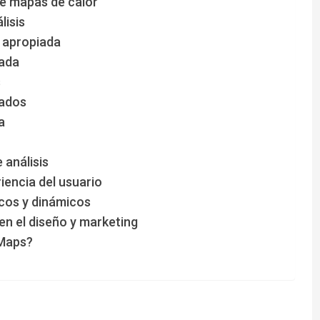
de mapas de calor
lisis
d apropiada
iada
s
tados
a
 análisis
iencia del usuario
icos y dinámicos
 en el diseño y marketing
 Maps?