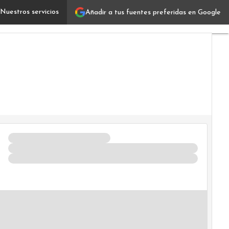
Nuestros servicios
Añadir a tus fuentes preferidas en Google
Cómo evolucionó en el tiempo el pago contactless
Vertical
IT
Industri
Usuario
Focus
Comuni