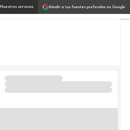
Nuestros servicios
Añadir a tus fuentes preferidas en Google
SEO: qué es, para qué sirve y cómo implementarlo
Vertica
IT
Industr
Usuario
Focus
Comuni