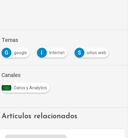
Temas
G
I
S
google
Internet
sitios web
Canales
Datos y Analytics
Artículos relacionados