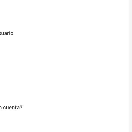
suario
n cuenta?