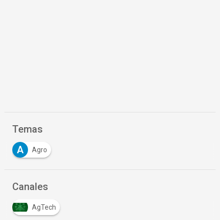
Temas
A
Agro
Canales
AgTech