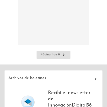
Ir
Página 1 de 8
a
la
página
siguiente
Archivos de boletines
Recibí el newsletter
de
InnovaciónDigital36