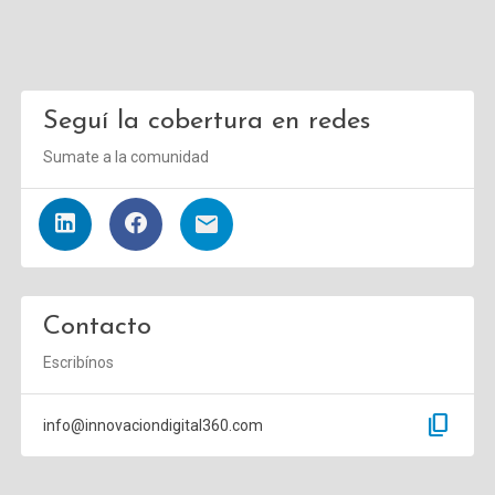
Seguí la cobertura en redes
Sumate a la comunidad
Contacto
Escribínos
content_copy
info@innovaciondigital360.com