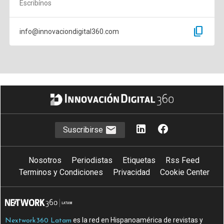
Escribínos
content_copy
info@innovaciondigital360.com
Suscribirse
Nosotros
Periodistas
Etiquetas
Rss Feed
Terminos y Condiciones
Privacidad
Cookie Center
es la red en Hispanoamérica de revistas y
Nextwork360 Latam