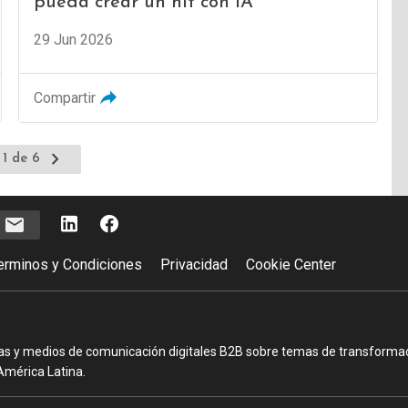
pueda crear un hit con IA
29 Jun 2026
Compartir
Ir
 1 de 6
a
la
página
e
siguiente
erminos y Condiciones
Privacidad
Cookie Center
as y medios de comunicación digitales B2B sobre temas de transformació
América Latina.