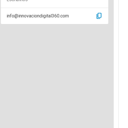
content_copy
info@innovaciondigital360.com