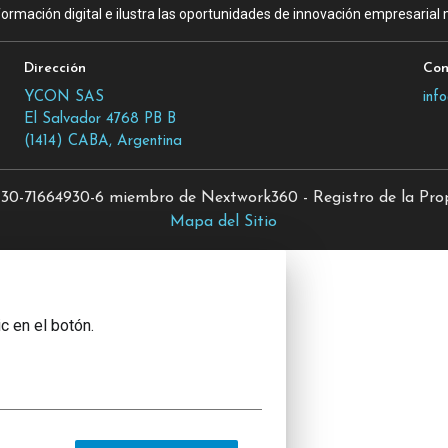
ormación digital e ilustra las oportunidades de innovación empresarial m
Dirección
Con
YCON SAS
inf
El Salvador 4768 PB B
(1414) CABA, Argentina
0-71664930-6 miembro de Nextwork360 - Registro de la Propi
Mapa del Sitio
c en el botón.