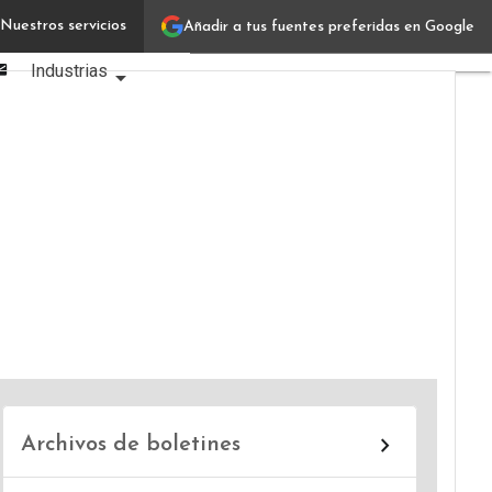
Linkedin
Nuestros servicios
Añadir a tus fuentes preferidas en Google
Verticales IT
Facebook
Email
Industrias
Usuarios
Focus
Comunidad
Archivos de boletines