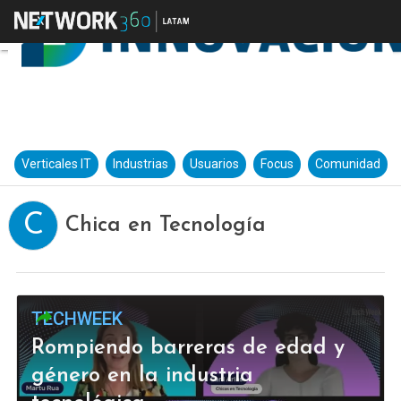
Verticales IT
Industrias
Usuarios
Focus
Comunidad
C
Chica en Tecnología
TECHWEEK
Rompiendo barreras de edad y
género en la industria