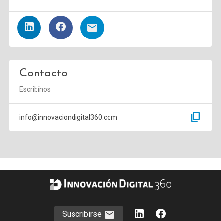
Contacto
Escribínos
content_copy
info@innovaciondigital360.com
Suscribirse