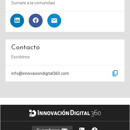
Sumate a la comunidad
Contacto
Escribínos
content_copy
info@innovaciondigital360.com