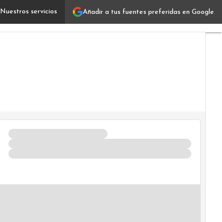
Nuestros servicios
Añadir a tus fuentes preferidas en Google
Las empresas confían en la IA, pero no en su ética: el v