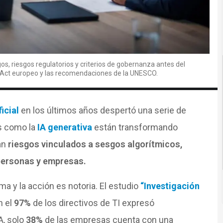
gos, riesgos regulatorios y criterios de gobernanza antes del
I Act europeo y las recomendaciones de la UNESCO.
ficial
en los últimos años despertó una serie de
s como la
IA generativa
están transformando
an
riesgos vinculados a sesgos algorítmicos,
personas y empresas.
ma y la acción es notoria. El estudio
“Investigación
n el
97%
de los directivos de TI expresó
A, solo
38%
de las empresas cuenta con una