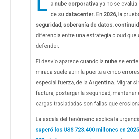
L
a
nube corporativa
ya no se evalúa 
de su
datacenter.
En
2026
, la prueb
seguridad
,
soberanía de datos
,
continuid
diferencia entre una estrategia cloud que c
defender.
El desvío aparece cuando la
nube
se entie
mirada suele abrir la puerta a cinco erro
especial fuerza, de la
Argentina
. Migrar s
factura, postergar la seguridad, mantener e
cargas trasladadas son fallas que erosiona
La escala del fenómeno explica la urgenci
superó los
US$ 723.400 millones
en
202