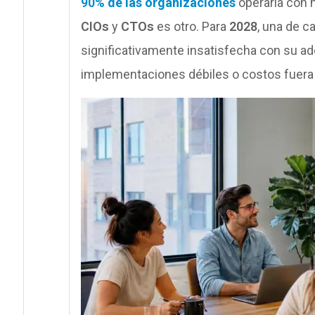
90%
de las organizaciones
operaría con 
CIOs
y
CTOs
es otro. Para
2028
, una de c
significativamente insatisfecha con su ad
implementaciones débiles o costos fuera 