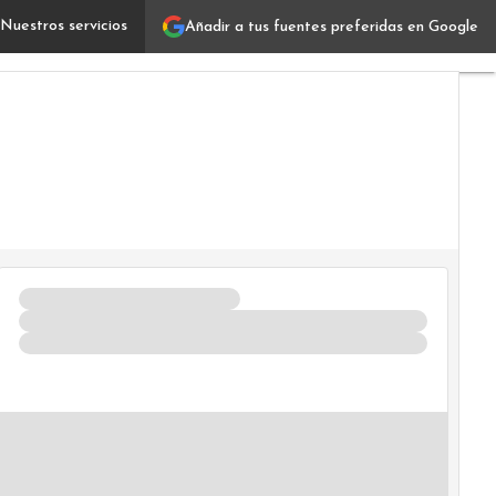
Nuestros servicios
Añadir a tus fuentes preferidas en Google
Los cinco errores que pueden hundir la estrategia clou