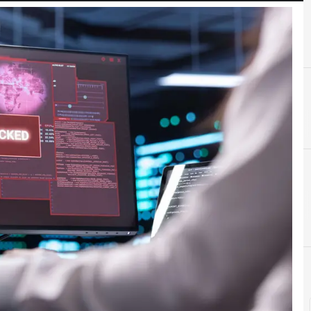
C
Ciberse