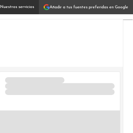
Nuestros servicios
Añadir a tus fuentes preferidas en Google
Ciberseguridad industrial: el 73% de las empresas sufrió