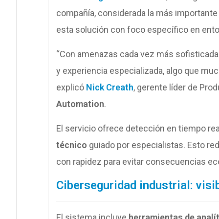
compañía, considerada la más important
esta solución con foco específico en ent
“Con amenazas cada vez más sofisticadas,
y experiencia especializada, algo que mu
explicó
Nick Creath
, gerente líder de Pr
Automation
.
El servicio ofrece detección en tiempo rea
técnico
guiado por especialistas. Esto re
con rapidez para evitar consecuencias e
Ciberseguridad industrial: visib
El sistema incluye
herramientas de analí