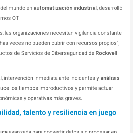
e del mundo en
automatización industria
l, desarrolló
ornos OT.
 las organizaciones necesitan vigilancia constante
chas veces no pueden cubrir con recursos propios”,
oductos de Servicios de Ciberseguridad de
Rockwell
l, intervención inmediata ante incidentes y
análisis
duce los tiempos improductivos y permite actuar
conómicas y operativas más graves.
ilidad, talento y resiliencia en juego
tica
avanzada para convertir datos sin procesar en