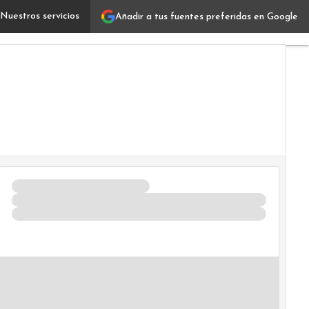
Nuestros servicios
Añadir a tus fuentes preferidas en Google
¿Cómo las nuevas tecnologías pueden mejorar la detecc