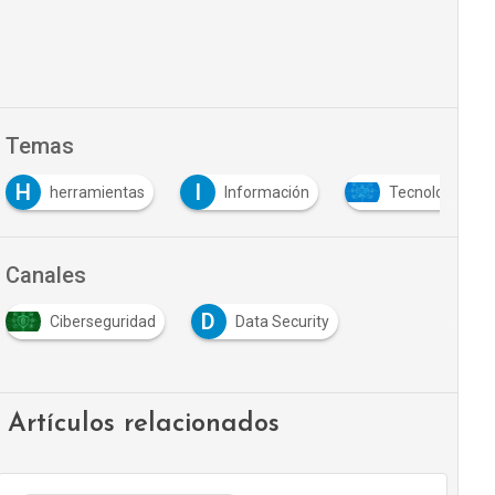
Temas
H
I
herramientas
Información
Tecnología y S
Canales
D
Ciberseguridad
Data Security
Artículos relacionados