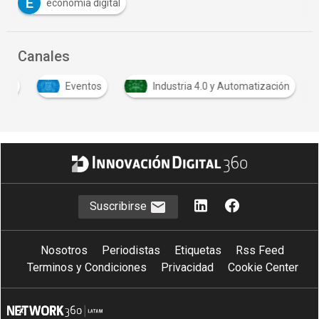
E
economía digital
Canales
tion
Eventos
Industria 4.0 y Automatización
Suscribirse
Nosotros
Periodistas
Etiquetas
Rss Feed
Terminos y Condiciones
Privacidad
Cookie Center