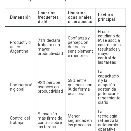
Usuarios
Usuarios
Lectura
Dimensión
frecuentes
ocasionales
principal
de IA
o sin acceso
El uso
cotidiano de
Confianza y
71% declara
IA se asocia
Productivid
percepción
trabajar con
con mejores
ad en
de mejora
mayor
resultados y
Argentina
sensiblement
productividad
mayor
e menores
control de
las tareas
La
capacitació
58% entre
n y la
92% percibe
Comparació
quienes usan
adopción
avances en
n global
IA de forma
sostenida
productividad
ocasional
potencian el
rendimiento
diario
La
Sensación
Menor
tecnología
Control del
más firme de
seguridad en
refuerza la
trabajo
control sobre
los procesos
autonomía
las tareas
operativa