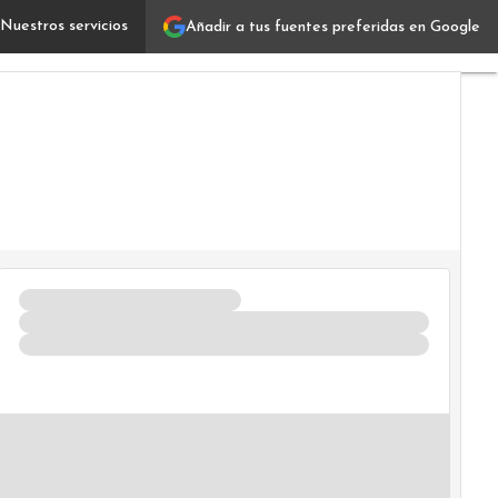
Nuestros servicios
Añadir a tus fuentes preferidas en Google
Tendencias de los agentes de IA en 2026: el 95% de la 