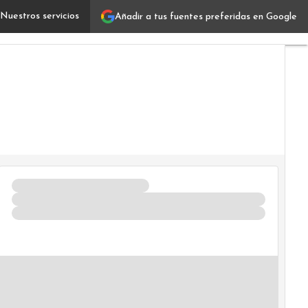
Nuestros servicios
Añadir a tus fuentes preferidas en Google
Así es como 240 robots autónomos triplicaron la capaci