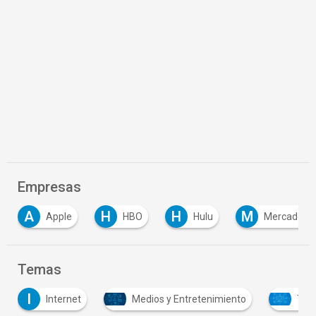
Empresas
H
H
M
N
HBO
Hulu
Mercado Play
Netf
Temas
Medios y Entretenimiento
Tecnología y Sistemas