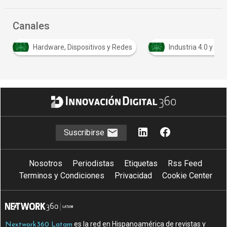
Canales
, Dispositivos y Redes
Industria 4.0 y Automatización
Suscribirse
Nosotros
Periodistas
Etiquetas
Rss Feed
Terminos y Condiciones
Privacidad
Cookie Center
es la red en Hispanoamérica de revistas y
Nextwork360 Latam