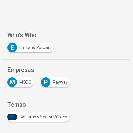
Who's Who
E
Emiliano Porciani
Empresas
M
P
MODO
Payway
Temas
Gobierno y Sector Público