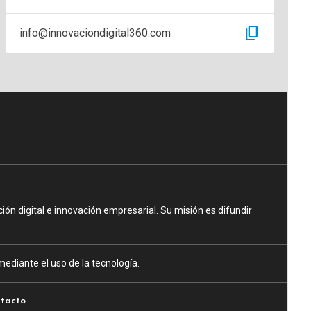
content_copy
info@innovaciondigital360.com
n digital e innovación empresarial. Su misión es difundir
ediante el uso de la tecnología.
tacto