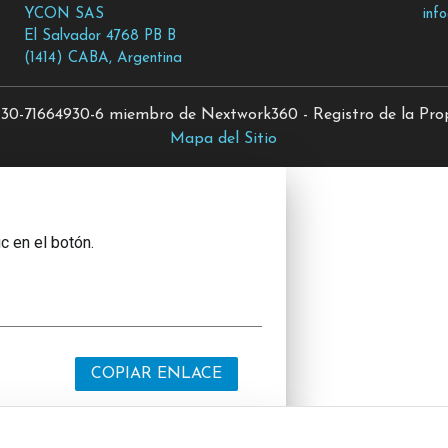
YCON SAS
inf
El Salvador 4768 PB B
(1414) CABA, Argentina
0-71664930-6 miembro de Nextwork360 - Registro de la Propi
Mapa del Sitio
c en el botón.
COPIAR ENLACE