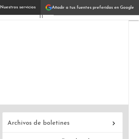
Nuestros servicios
Añadir a tus fuentes preferidas en Google
Antonio Minnella
Verticales
IT
Industrias
Usuarios
Focus
Comunidad
Archivos de boletines