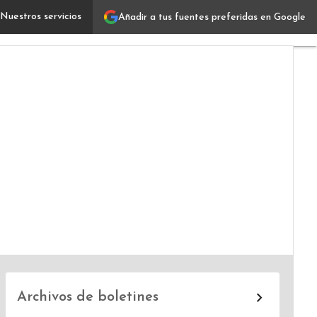
Nuestros servicios
Añadir a tus fuentes preferidas en Google
Bruno Dainese, gerente de servicios profesionales y g
Archivos de boletines