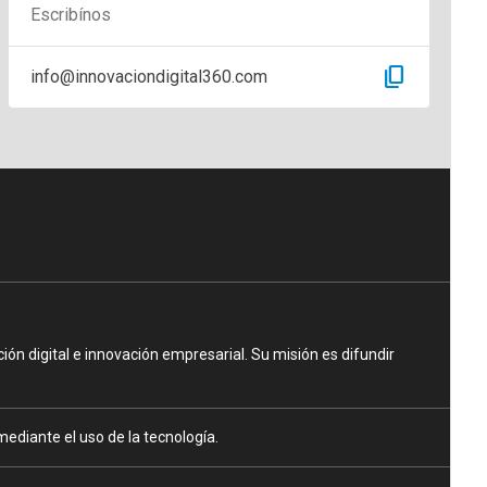
Escribínos
content_copy
info@innovaciondigital360.com
n digital e innovación empresarial. Su misión es difundir
ediante el uso de la tecnología.