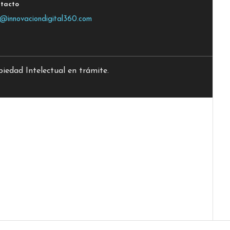
tacto
o@innovaciondigital360.com
edad Intelectual en trámite.