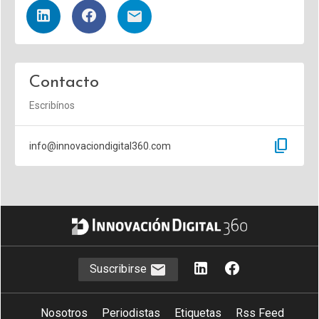
Contacto
Escribínos
content_copy
info@innovaciondigital360.com
Suscribirse
Nosotros
Periodistas
Etiquetas
Rss Feed