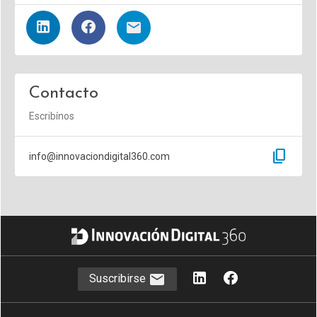
Contacto
Escribínos
content_copy
info@innovaciondigital360.com
Suscribirse