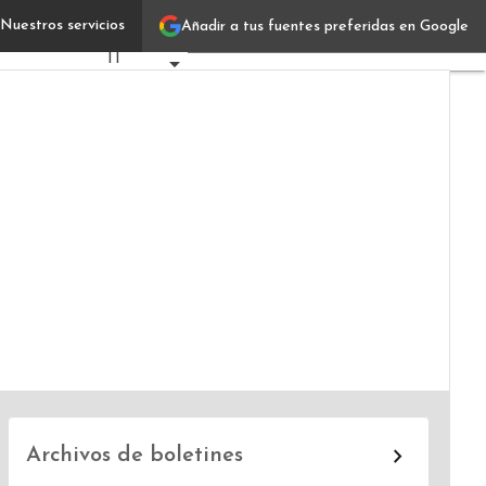
Nuestros servicios
Añadir a tus fuentes preferidas en Google
Diego Crigna
Verticales
IT
Industrias
Usuarios
Focus
Comunidad
Archivos de boletines