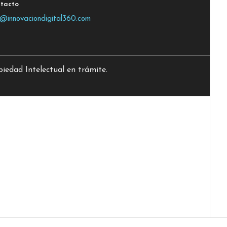
tacto
o@innovaciondigital360.com
edad Intelectual en trámite.