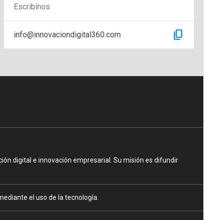
Escribínos
content_copy
info@innovaciondigital360.com
n digital e innovación empresarial. Su misión es difundir
ediante el uso de la tecnología.